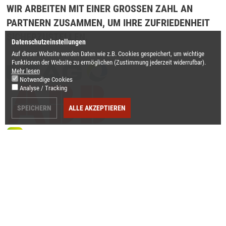
WIR ARBEITEN MIT EINER GROSSEN ZAHL AN P
ARTNERN ZUSAMMEN, UM IHRE ZUFRIEDENHEIT S
ICHERZUSTELLEN.
Datenschutzeinstellungen
Auf dieser Website werden Daten wie z.B. Cookies gespeichert, um wichtige
Funktionen der Website zu ermöglichen
(Zustimmung jederzeit widerrufbar).
Mehr lesen
Notwendige Cookies
Analyse / Tracking
SPEICHERN
ALLE AKZEPTIEREN